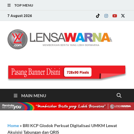
TOP MENU
7 August 2026
LE
Memberi
Berita ya
WA
Lebih
Berwarn
.c
MAIN MENU
Home
»
BRI KCP Glodok Perkuat Digitalisasi UMKM Lewat
Akuisisi Tabungan dan QRIS