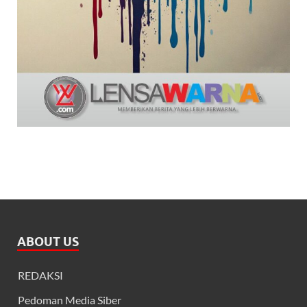
ABOUT US
REDAKSI
Pedoman Media Siber