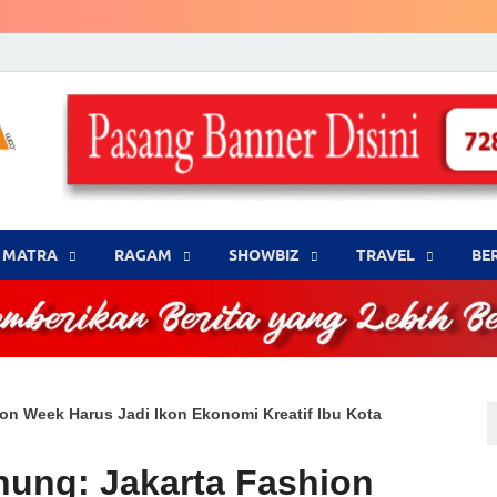
LENSA WARNA .com
Memberikan Berita yang Lebih Berwarna
MATRA
‎RAGAM
‎SHOWBIZ
‎TRAVEL
BE
n Week Harus Jadi Ikon Ekonomi Kreatif Ibu Kota
ung: Jakarta Fashion