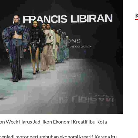
n Week Harus Jadi Ikon Ekonomi Kreatif Ibu Kota
 menjadi motor pertumbuhan ekonomi kreatif. Karena itu,