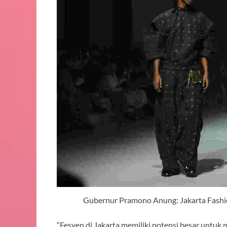
Gubernur Pramono Anung: Jakarta Fashio
“Fesyen di Jakarta memiliki potensi besar untuk