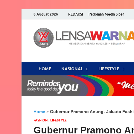
8 August 2026
REDAKSI
Pedoman Media Siber
HOME
NASIONAL
‎LIFESTYLE
Home
»
Gubernur Pramono Anung: Jakarta Fashio
FASHION
‎LIFESTYLE
/
Gubernur Pramono An