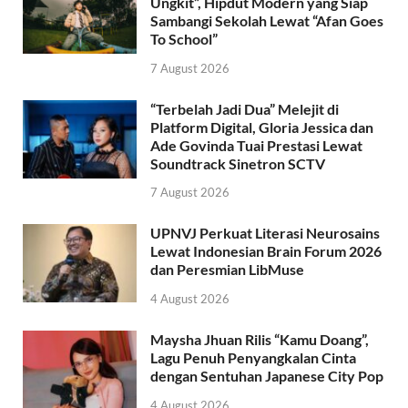
Ungkit”, Hipdut Modern yang Siap
Sambangi Sekolah Lewat “Afan Goes
To School”
7 August 2026
“Terbelah Jadi Dua” Melejit di
Platform Digital, Gloria Jessica dan
Ade Govinda Tuai Prestasi Lewat
Soundtrack Sinetron SCTV
7 August 2026
UPNVJ Perkuat Literasi Neurosains
Lewat Indonesian Brain Forum 2026
dan Peresmian LibMuse
4 August 2026
Maysha Jhuan Rilis “Kamu Doang”,
Lagu Penuh Penyangkalan Cinta
dengan Sentuhan Japanese City Pop
4 August 2026