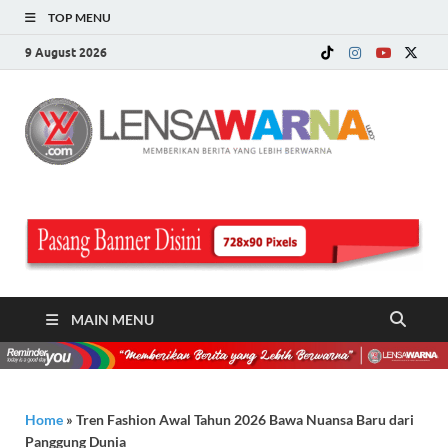
TOP MENU
9 August 2026
LE
Memberi
Berita ya
WA
Lebih
Berwarn
.c
MAIN MENU
Home
»
Tren Fashion Awal Tahun 2026 Bawa Nuansa Baru dari
Panggung Dunia