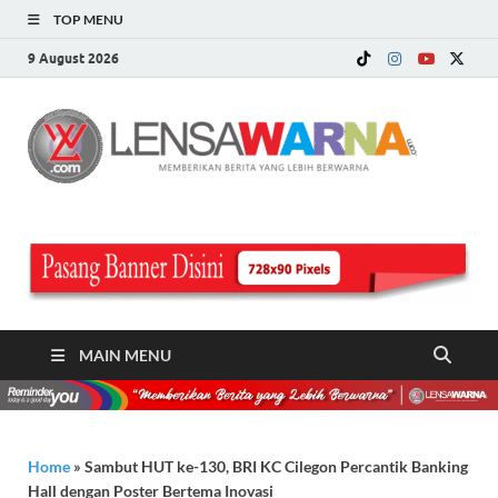
TOP MENU
9 August 2026
LE
Memberi
Berita ya
WA
Lebih
Berwarn
.c
MAIN MENU
Home
»
Sambut HUT ke-130, BRI KC Cilegon Percantik Banking
Hall dengan Poster Bertema Inovasi