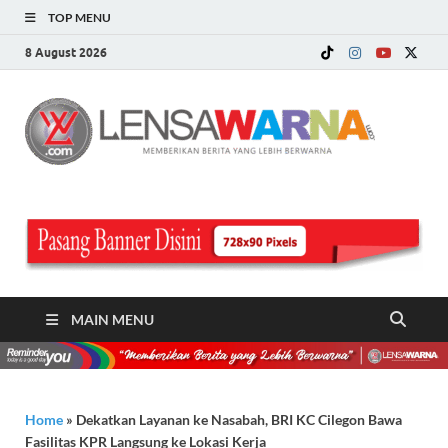
TOP MENU
8 August 2026
LE
Memberi
Berita ya
WA
Lebih
Berwarn
.c
MAIN MENU
Home
»
Dekatkan Layanan ke Nasabah, BRI KC Cilegon Bawa
Fasilitas KPR Langsung ke Lokasi Kerja