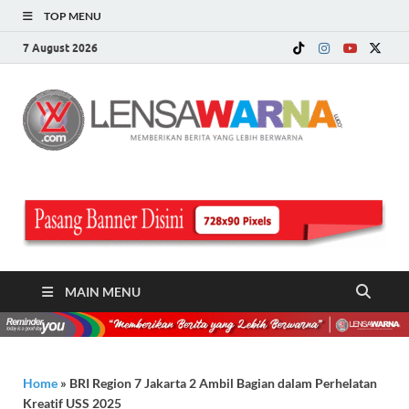
TOP MENU
7 August 2026
LE
Memberi
Berita ya
WA
Lebih
Berwarn
.c
MAIN MENU
Home
»
BRI Region 7 Jakarta 2 Ambil Bagian dalam Perhelatan
Kreatif USS 2025