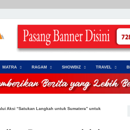
LENSA WARNA .com
Memberikan Berita yang Lebih Berwarna
MATRA
‎RAGAM
‎SHOWBIZ
‎TRAVEL
B
alui Aksi “Satukan Langkah untuk Sumatera” untuk