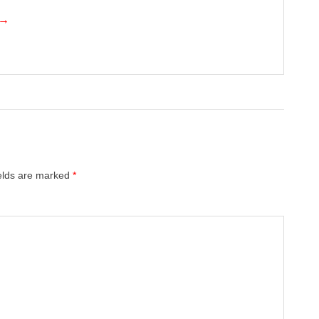
 →
ields are marked
*