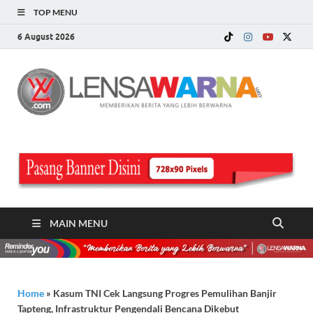
TOP MENU
6 August 2026
LE
Memberi
Berita ya
WA
Lebih
Berwarn
.c
MAIN MENU
Home
»
Kasum TNI Cek Langsung Progres Pemulihan Banjir
Tapteng, Infrastruktur Pengendali Bencana Dikebut