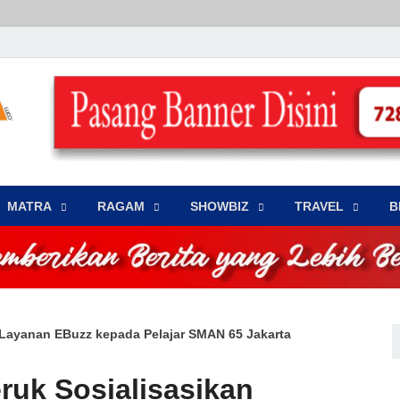
LENSA WARNA .com
Memberikan Berita yang Lebih Berwarna
MATRA
‎RAGAM
‎SHOWBIZ
‎TRAVEL
B
 Layanan EBuzz kepada Pelajar SMAN 65 Jakarta
uk Sosialisasikan