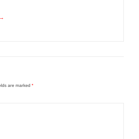
 →
ields are marked
*