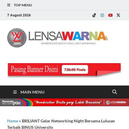
TOP MENU
7 August 2026
LE
Memberi
Berita ya
WA
Lebih
Berwarn
.c
MAIN MENU
Home
»
BRILIANT Gelar Networking Night Bersama Lulusan
Terbaik BINUS University