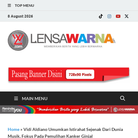
TOP MENU
8 August 2026
LE
Memberi
Berita ya
WA
Lebih
Berwarn
.c
MAIN MENU
Home
»
Vidi Aldiano Umumkan Istirahat Sejenak Dari Dunia
Musik, Fokus Pada Pemulihan Kanker Ginjal