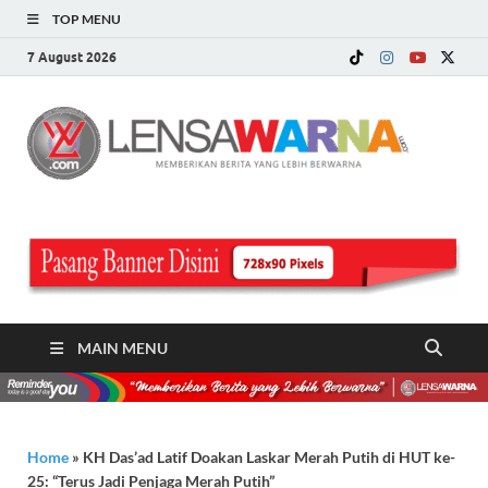
TOP MENU
7 August 2026
LE
Memberi
Berita ya
WA
Lebih
Berwarn
.c
MAIN MENU
Home
»
KH Das’ad Latif Doakan Laskar Merah Putih di HUT ke-
25: “Terus Jadi Penjaga Merah Putih”