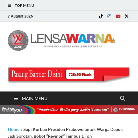
TOP MENU
7 August 2026
LE
Memberi
Berita ya
WA
Lebih
Berwarn
.c
MAIN MENU
Home
»
Sapi Kurban Presiden Prabowo untuk Warga Depok
Jadi Sorotan, Bobot “Reymon” Tembus 1 Ton