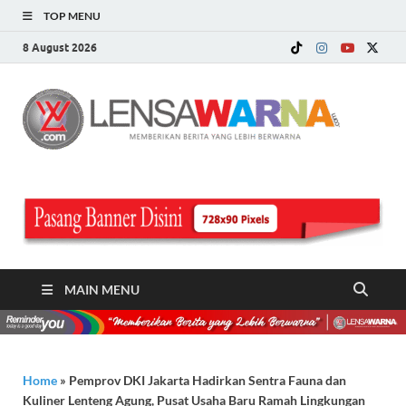
TOP MENU
8 August 2026
LE
Memberi
Berita ya
WA
Lebih
Berwarn
.c
MAIN MENU
Home
»
Pemprov DKI Jakarta Hadirkan Sentra Fauna dan
Kuliner Lenteng Agung, Pusat Usaha Baru Ramah Lingkungan