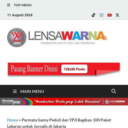
TOP MENU
11 August 2026
LE
Memberi
Berita ya
WA
Lebih
Berwarn
.c
MAIN MENU
Home
»
Permata Sanny Peduli dan YPJI Bagikan 100 Paket
Lebaran untuk Jurnalis di Jakarta