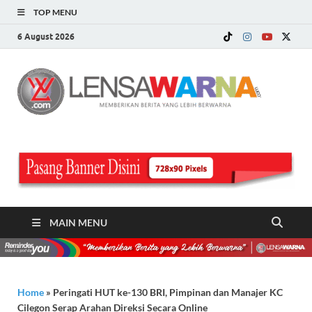
TOP MENU
6 August 2026
LE
Memberi
Berita ya
WA
Lebih
Berwarn
.c
MAIN MENU
Home
»
Peringati HUT ke-130 BRI, Pimpinan dan Manajer KC
Cilegon Serap Arahan Direksi Secara Online