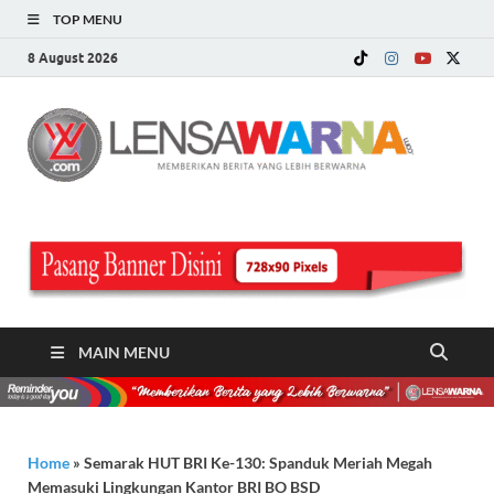
TOP MENU
8 August 2026
LE
Memberi
Berita ya
WA
Lebih
Berwarn
.c
MAIN MENU
Home
»
Semarak HUT BRI Ke-130: Spanduk Meriah Megah
Memasuki Lingkungan Kantor BRI BO BSD