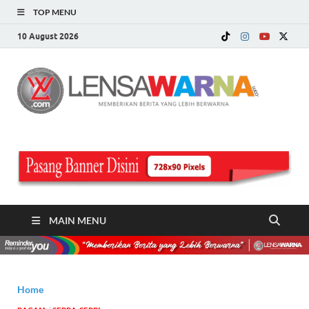
TOP MENU
10 August 2026
LE
Memberi
Berita ya
WA
Lebih
Berwarn
.c
MAIN MENU
Home