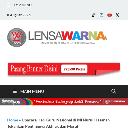
TOP MENU
8 August 2026
LE
Memberi
Berita ya
WA
Lebih
Berwarn
.c
MAIN MENU
Home
»
Upacara Hari Guru Nasional di MI Nurul Hasanah
Tekankan Pentingnya Akhlak dan Moral