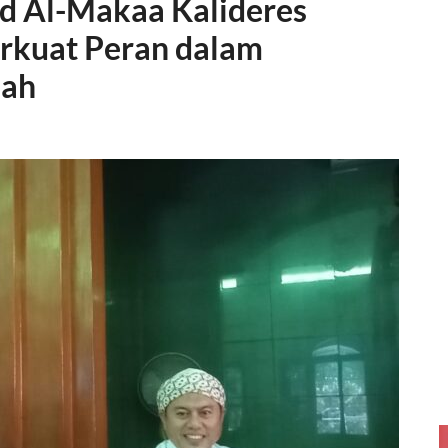
id Al-Makaa Kalideres
rkuat Peran dalam
lah