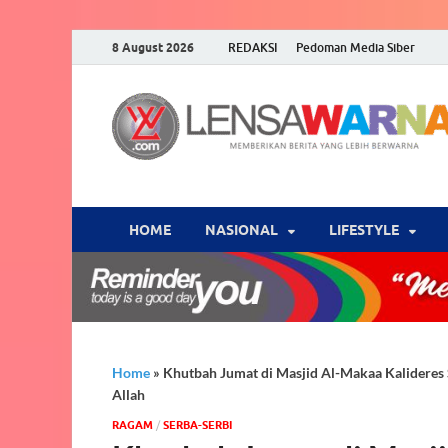
8 August 2026
REDAKSI
Pedoman Media Siber
HOME
NASIONAL
‎LIFESTYLE
Home
»
Khutbah Jumat di Masjid Al-Makaa Kalidere
Allah
‎RAGAM
/
SERBA-SERBI