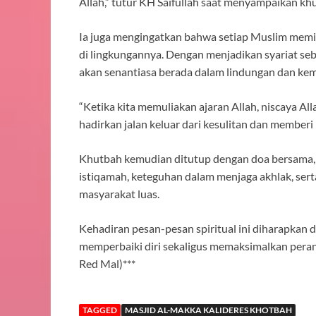
Allah,” tutur KH Saifullah saat menyampaikan kh
Ia juga mengingatkan bahwa setiap Muslim memil
di lingkungannya. Dengan menjadikan syariat se
akan senantiasa berada dalam lindungan dan kem
“Ketika kita memuliakan ajaran Allah, niscaya Al
hadirkan jalan keluar dari kesulitan dan memberi
Khutbah kemudian ditutup dengan doa bersama,
istiqamah, keteguhan dalam menjaga akhlak, ser
masyarakat luas.
Kehadiran pesan-pesan spiritual ini diharapkan
memperbaiki diri sekaligus memaksimalkan pera
Red Mal)***
TAGGED
MASJID AL-MAKKA KALIDERES KHOTBAH