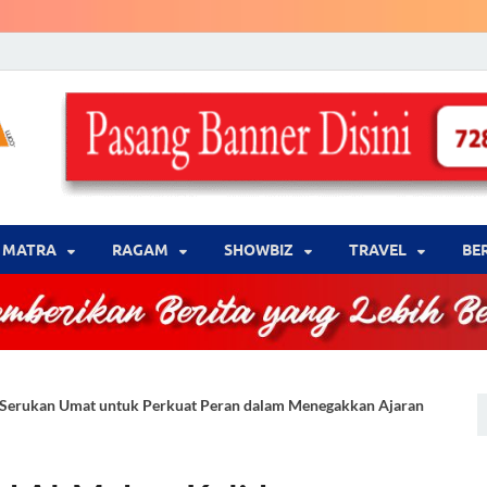
LENSA WARNA .com
Memberikan Berita yang Lebih Berwarna
MATRA
‎RAGAM
‎SHOWBIZ
‎TRAVEL
BE
s Serukan Umat untuk Perkuat Peran dalam Menegakkan Ajaran