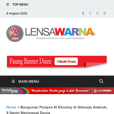
TOP MENU
9 August 2026
LE
Memberi
Berita ya
WA
Lebih
Berwarn
.c
MAIN MENU
Home
»
Bangunan Ponpes Al Khoziny di Sidoarjo Ambruk,
9 Santri Meninggal Dunia