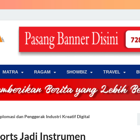
LENSA WARNA .com
Memberikan Berita yang Lebih Berwarna
MATRA
‎RAGAM
‎SHOWBIZ
‎TRAVEL
B
lomasi dan Penggerak Industri Kreatif Digital
rts Jadi Instrumen