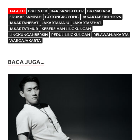
TAGGED
B8CENTER
BARISAN8CENTER
BKTMALAKA
EDUKASISAMPAH
GOTONGROYONG
JAKARTABERSIH2026
JAKARTAHEBAT
JAKARTAMAJU
JAKARTASEHAT
JAKARTATIMUR
KEBERSIHAN LINGKUNGAN
LINGKUNGANBERSIH
PEDULILINGKUNGAN
RELAWANJAKARTA
WARGAJAKARTA
BACA JUGA...