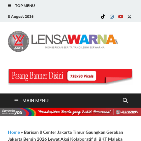
TOP MENU
8 August 2026
LE
Memberi
Berita ya
WA
Lebih
Berwarn
.c
MAIN MENU
Home
»
Barisan 8 Center Jakarta Timur Gaungkan Gerakan
Jakarta Bersih 2026 Lewat Aksi Kolaboratif di BKT Malaka