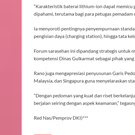
“Karakteristik baterai lithium-ion dapat memicu 
dipahami, terutama bagi para petugas pemadam ma
Ia menyoroti pentingnya penyempurnaan standar
pengisian daya (charging station), hingga tata kelo
Forum sarasehan ini dipandang strategis untu
kompetensi Dinas Gulkarmat sebagai pihak yang 
Rano juga mengapresiasi penyusunan Garis Ped
Malaysia, dan Singapura guna menyelaraskan stand
“Dengan pedoman yang kuat dan riset berkelanjut
berjalan seiring dengan aspek keamanan,” tegasn
Red Nas/Pemprov DKI)***