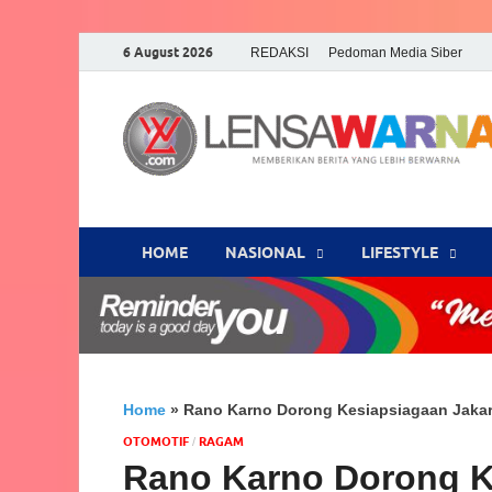
6 August 2026
REDAKSI
Pedoman Media Siber
HOME
NASIONAL
‎LIFESTYLE
Home
»
Rano Karno Dorong Kesiapsiagaan Jakart
OTOMOTIF
‎RAGAM
/
Rano Karno Dorong K