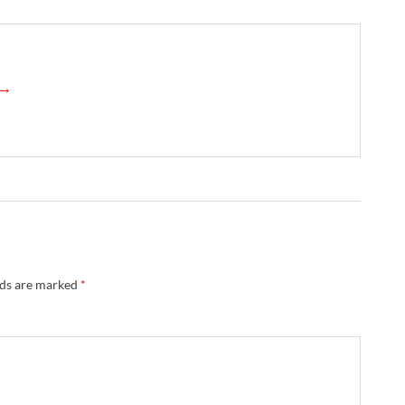
 →
lds are marked
*