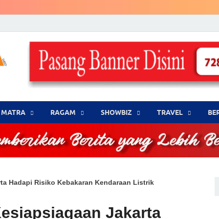
LENSA WARNA .com
Memberikan Berita yang Lebih Berwarna
MATRA
‎RAGAM
‎SHOWBIZ
‎TRAVEL
BE
a Hadapi Risiko Kebakaran Kendaraan Listrik
esiapsiagaan Jakarta