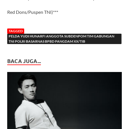
Red Dons/Puspen TNI)***
TAGGED
PELDA YUDI HUNARFI ANGGOTA SUBDENPOM TIM GABUNGAN
TNI POLRI BASARNAS BPBD PANGDAM XX/TIB
BACA JUGA...