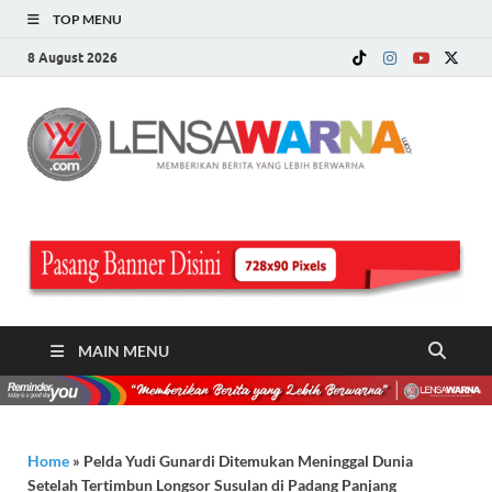
TOP MENU
8 August 2026
LE
Memberi
Berita ya
WA
Lebih
Berwarn
.c
MAIN MENU
Home
»
Pelda Yudi Gunardi Ditemukan Meninggal Dunia
Setelah Tertimbun Longsor Susulan di Padang Panjang