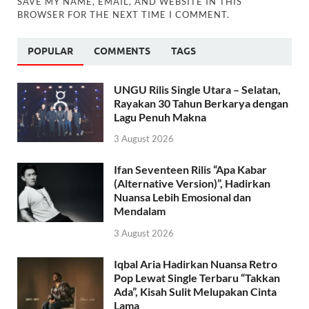
SAVE MY NAME, EMAIL, AND WEBSITE IN THIS
BROWSER FOR THE NEXT TIME I COMMENT.
POPULAR
COMMENTS
TAGS
UNGU Rilis Single Utara – Selatan,
Rayakan 30 Tahun Berkarya dengan
Lagu Penuh Makna
3 August 2026
Ifan Seventeen Rilis “Apa Kabar
(Alternative Version)”, Hadirkan
Nuansa Lebih Emosional dan
Mendalam
3 August 2026
Iqbal Aria Hadirkan Nuansa Retro
Pop Lewat Single Terbaru “Takkan
Ada”, Kisah Sulit Melupakan Cinta
Lama