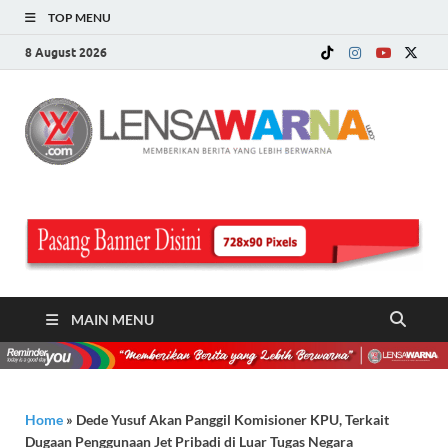
TOP MENU
8 August 2026
LE
Memberi
Berita ya
WA
Lebih
Berwarn
.c
MAIN MENU
Home
»
Dede Yusuf Akan Panggil Komisioner KPU, Terkait
Dugaan Penggunaan Jet Pribadi di Luar Tugas Negara