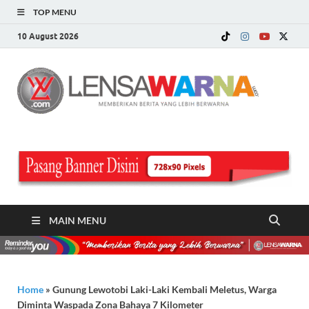
TOP MENU
10 August 2026
LE
Memberi
Berita ya
WA
Lebih
Berwarn
.c
MAIN MENU
Home
»
Gunung Lewotobi Laki-Laki Kembali Meletus, Warga
Diminta Waspada Zona Bahaya 7 Kilometer