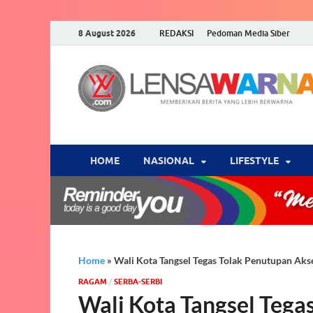
8 August 2026
REDAKSI
Pedoman Media Siber
HOME
NASIONAL
‎LIFESTYLE
Home
»
Wali Kota Tangsel Tegas Tolak Penutupan Ak
‎RAGAM
/
SERBA-SERBI
Wali Kota Tangsel Tega