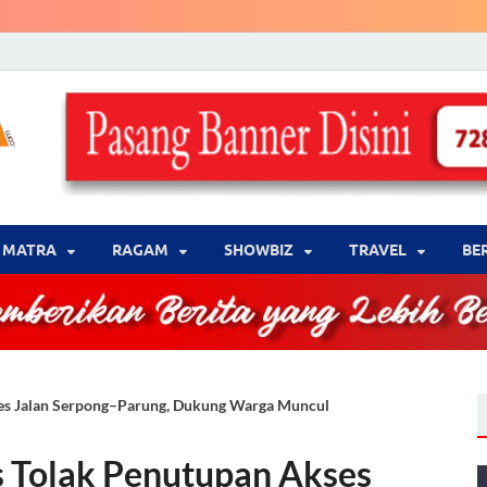
LENSA WARNA .com
Memberikan Berita yang Lebih Berwarna
MATRA
‎RAGAM
‎SHOWBIZ
‎TRAVEL
BE
ses Jalan Serpong–Parung, Dukung Warga Muncul
s Tolak Penutupan Akses