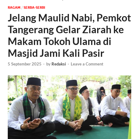
‎RAGAM
/
SERBA-SERBI
Jelang Maulid Nabi, Pemkot
Tangerang Gelar Ziarah ke
Makam Tokoh Ulama di
Masjid Jami Kali Pasir
5 September 2025
-
by
Redaksi
-
Leave a Comment