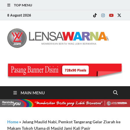
TOP MENU
8 August 2026
LE
Memberi
Berita ya
WA
Lebih
Berwarn
.c
MAIN MENU
Home
»
Jelang Maulid Nabi, Pemkot Tangerang Gelar Ziarah ke
Makam Tokoh Ulama di Masjid Jami Kali Pasir