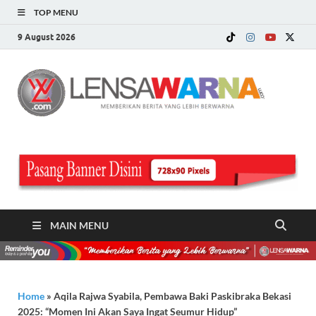
TOP MENU
9 August 2026
LE
Memberi
Berita ya
WA
Lebih
Berwarn
.c
MAIN MENU
Home
»
Aqila Rajwa Syabila, Pembawa Baki Paskibraka Bekasi
2025: “Momen Ini Akan Saya Ingat Seumur Hidup”