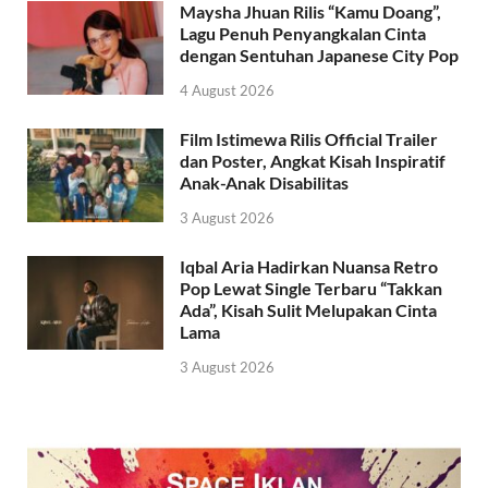
Maysha Jhuan Rilis “Kamu Doang”,
Lagu Penuh Penyangkalan Cinta
dengan Sentuhan Japanese City Pop
4 August 2026
Film Istimewa Rilis Official Trailer
dan Poster, Angkat Kisah Inspiratif
Anak-Anak Disabilitas
3 August 2026
Iqbal Aria Hadirkan Nuansa Retro
Pop Lewat Single Terbaru “Takkan
Ada”, Kisah Sulit Melupakan Cinta
Lama
3 August 2026