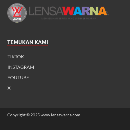
TEMUKAN KAMI
TIKTOK
INSTAGRAM
YOUTUBE
X
Copyright © 2025 www.lensawarna.com