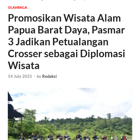
OLAHRAGA
Promosikan Wisata Alam
Papua Barat Daya, Pasmar
3 Jadikan Petualangan
Crosser sebagai Diplomasi
Wisata
14 July 2025
-
by
Redaksi