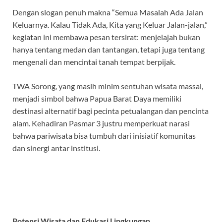
Dengan slogan penuh makna “Semua Masalah Ada Jalan
Keluarnya. Kalau Tidak Ada, Kita yang Keluar Jalan-jalan,”
kegiatan ini membawa pesan tersirat: menjelajah bukan
hanya tentang medan dan tantangan, tetapi juga tentang
mengenali dan mencintai tanah tempat berpijak.
TWA Sorong, yang masih minim sentuhan wisata massal,
menjadi simbol bahwa Papua Barat Daya memiliki
destinasi alternatif bagi pecinta petualangan dan pencinta
alam. Kehadiran Pasmar 3 justru memperkuat narasi
bahwa pariwisata bisa tumbuh dari inisiatif komunitas
dan sinergi antar institusi.
Potensi Wisata dan Edukasi Lingkungan