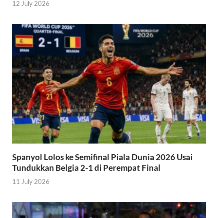
12 July 2026
Spanyol Lolos ke Semifinal Piala Dunia 2026 Usai
Tundukkan Belgia 2-1 di Perempat Final
11 July 2026