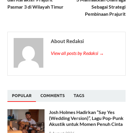
Pasmar 3 di Wilayah Timur
Sebagai Strategi
Pembinaan Prajurit
About Redaksi
View all posts by Redaksi →
POPULAR
COMMENTS
TAGS
Josh Holmes Hadirkan “Say Yes
(Wedding Version)”, Lagu Pop-Punk
Akustik untuk Momen Penuh Cinta