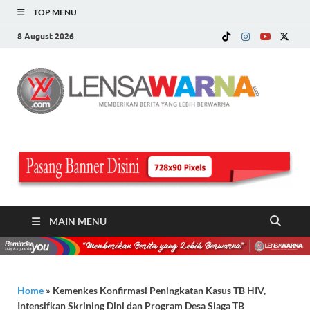
TOP MENU
8 August 2026
LE
Memberi
Berita ya
WA
Lebih
Berwarn
.c
MAIN MENU
Home
»
Kemenkes Konfirmasi Peningkatan Kasus TB HIV,
Intensifkan Skrining Dini dan Program Desa Siaga TB