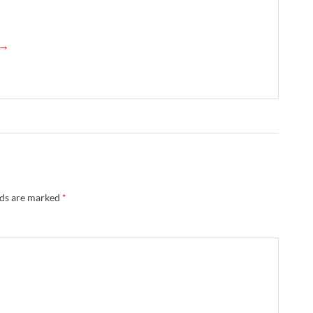
 →
lds are marked
*