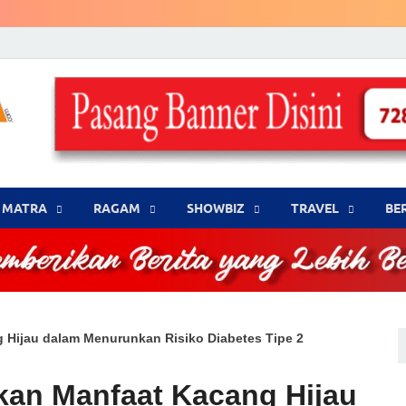
LENSA WARNA .com
Memberikan Berita yang Lebih Berwarna
MATRA
‎RAGAM
‎SHOWBIZ
‎TRAVEL
BE
 Hijau dalam Menurunkan Risiko Diabetes Tipe 2
kan Manfaat Kacang Hijau