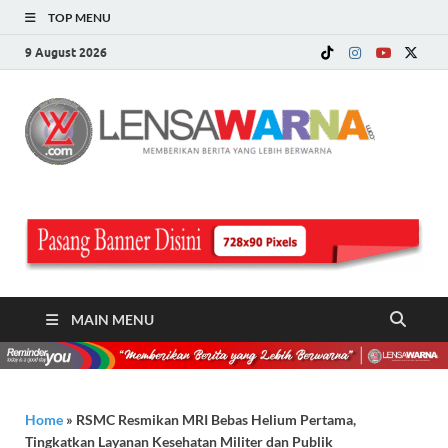
TOP MENU
9 August 2026
LE
Memberi
Berita ya
WA
Lebih
Berwarn
.c
MAIN MENU
Home
»
RSMC Resmikan MRI Bebas Helium Pertama,
Tingkatkan Layanan Kesehatan Militer dan Publik