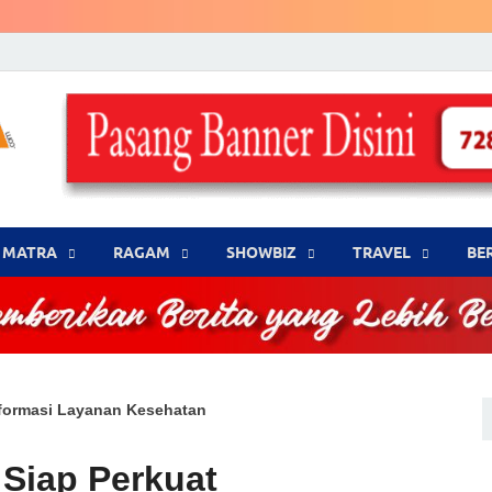
LENSA WARNA .com
Memberikan Berita yang Lebih Berwarna
MATRA
‎RAGAM
‎SHOWBIZ
‎TRAVEL
BE
sformasi Layanan Kesehatan
Siap Perkuat