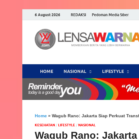
6 August 2026
REDAKSI
Pedoman Media Siber
HOME
NASIONAL
‎LIFESTYLE
Home
»
Wagub Rano: Jakarta Siap Perkuat Tran
KESEHATAN
/
‎LIFESTYLE
/
NASIONAL
Wagub Rano: Jakarta 