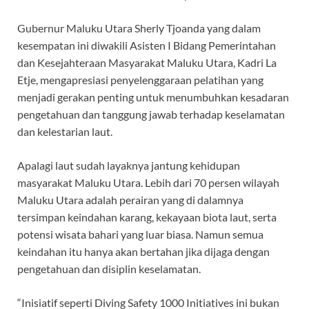
Gubernur Maluku Utara Sherly Tjoanda yang dalam
kesempatan ini diwakili Asisten I Bidang Pemerintahan
dan Kesejahteraan Masyarakat Maluku Utara, Kadri La
Etje, mengapresiasi penyelenggaraan pelatihan yang
menjadi gerakan penting untuk menumbuhkan kesadaran
pengetahuan dan tanggung jawab terhadap keselamatan
dan kelestarian laut.
Apalagi laut sudah layaknya jantung kehidupan
masyarakat Maluku Utara. Lebih dari 70 persen wilayah
Maluku Utara adalah perairan yang di dalamnya
tersimpan keindahan karang, kekayaan biota laut, serta
potensi wisata bahari yang luar biasa. Namun semua
keindahan itu hanya akan bertahan jika dijaga dengan
pengetahuan dan disiplin keselamatan.
“Inisiatif seperti Diving Safety 1000 Initiatives ini bukan