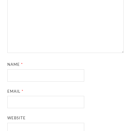
NAME
*
EMAIL
*
WEBSITE