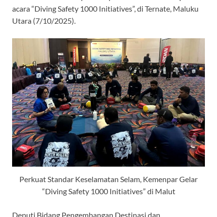
acara “Diving Safety 1000 Initiatives”, di Ternate, Maluku
Utara (7/10/2025).
Perkuat Standar Keselamatan Selam, Kemenpar Gelar
“Diving Safety 1000 Initiatives” di Malut
Deputi Bidang Pengembangan Destinasi dan