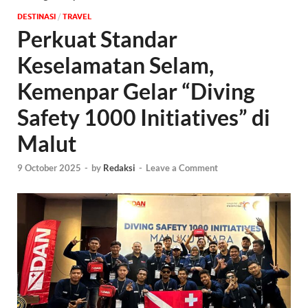
DESTINASI
/
‎TRAVEL
Perkuat Standar
Keselamatan Selam,
Kemenpar Gelar “Diving
Safety 1000 Initiatives” di
Malut
9 October 2025
-
by
Redaksi
-
Leave a Comment