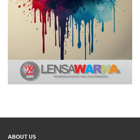
ABOUT US