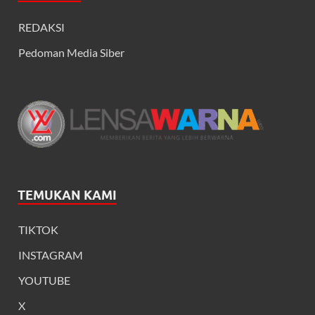
REDAKSI
Pedoman Media Siber
TEMUKAN KAMI
TIKTOK
INSTAGRAM
YOUTUBE
X