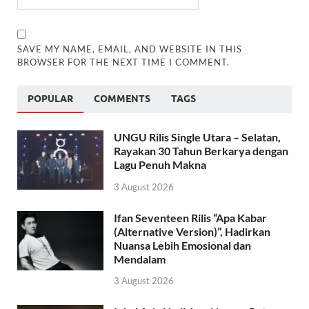
SAVE MY NAME, EMAIL, AND WEBSITE IN THIS
BROWSER FOR THE NEXT TIME I COMMENT.
POPULAR
COMMENTS
TAGS
UNGU Rilis Single Utara – Selatan,
Rayakan 30 Tahun Berkarya dengan
Lagu Penuh Makna
3 August 2026
Ifan Seventeen Rilis “Apa Kabar
(Alternative Version)”, Hadirkan
Nuansa Lebih Emosional dan
Mendalam
3 August 2026