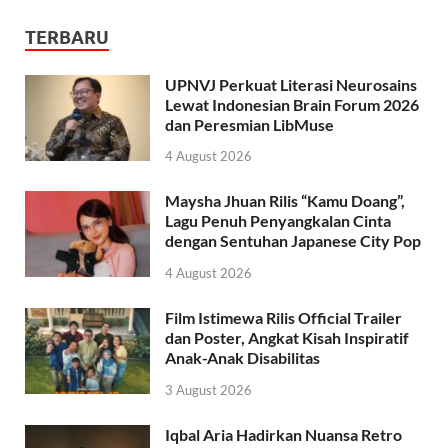
TERBARU
UPNVJ Perkuat Literasi Neurosains
Lewat Indonesian Brain Forum 2026
dan Peresmian LibMuse
4 August 2026
Maysha Jhuan Rilis “Kamu Doang”,
Lagu Penuh Penyangkalan Cinta
dengan Sentuhan Japanese City Pop
4 August 2026
Film Istimewa Rilis Official Trailer
dan Poster, Angkat Kisah Inspiratif
Anak-Anak Disabilitas
3 August 2026
Iqbal Aria Hadirkan Nuansa Retro