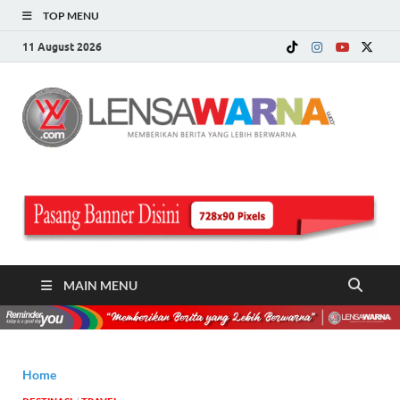
TOP MENU
11 August 2026
LE
Memberi
Berita ya
WA
Lebih
Berwarn
.c
MAIN MENU
Home