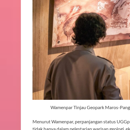
Wamenpar Tinjau Geopark Maros-Pangk
Menurut Wamenpar, perpanjangan status UGGp 
tidak hanya dalam pelestarian warisan geologi, e