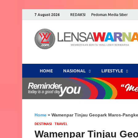
7 August 2026
REDAKSI
Pedoman Media Siber
HOME
NASIONAL
‎LIFESTYLE
Home
»
Wamenpar Tinjau Geopark Maros-Pangke
DESTINASI
‎TRAVEL
/
Wamenpar Tinjau Geo