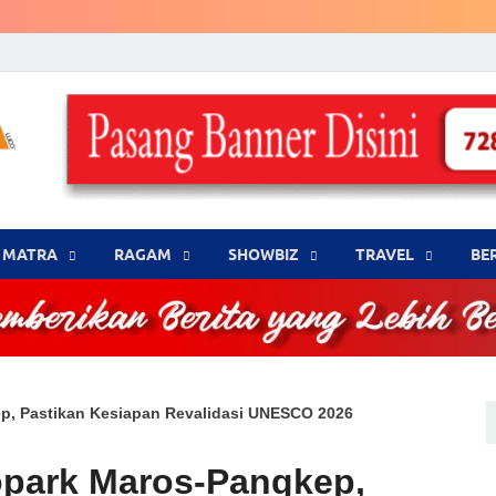
LENSA WARNA .com
Memberikan Berita yang Lebih Berwarna
MATRA
‎RAGAM
‎SHOWBIZ
‎TRAVEL
BE
p, Pastikan Kesiapan Revalidasi UNESCO 2026
park Maros-Pangkep,