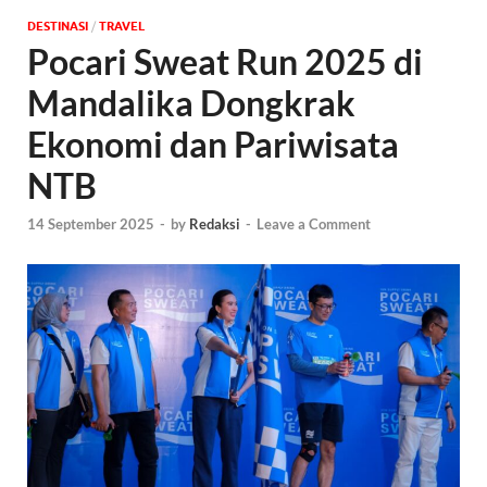
DESTINASI
/
‎TRAVEL
Pocari Sweat Run 2025 di
Mandalika Dongkrak
Ekonomi dan Pariwisata
NTB
14 September 2025
-
by
Redaksi
-
Leave a Comment