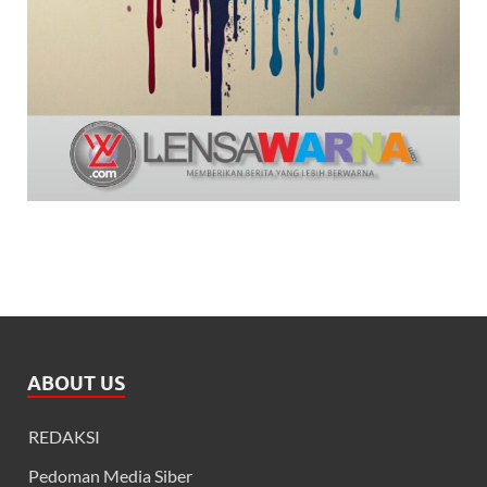
ABOUT US
REDAKSI
Pedoman Media Siber