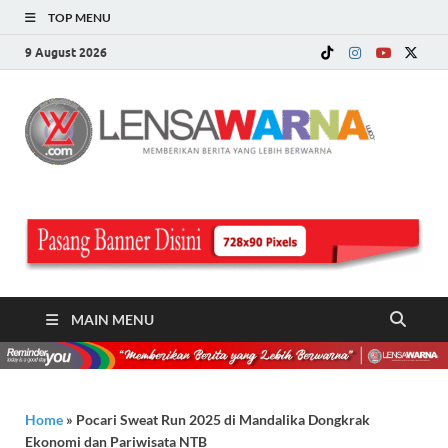
TOP MENU
9 August 2026
LE
Memberi
Berita ya
WA
Lebih
Berwarn
.c
MAIN MENU
Home
»
Pocari Sweat Run 2025 di Mandalika Dongkrak
Ekonomi dan Pariwisata NTB