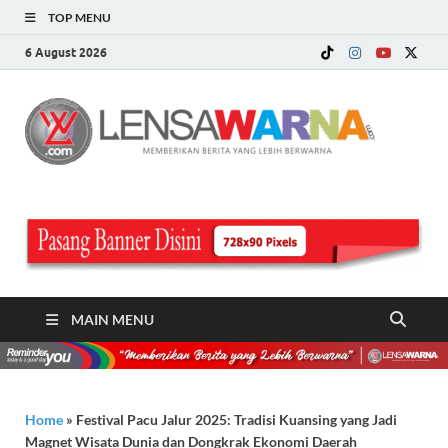
TOP MENU
6 August 2026
LE
Memberi
Berita ya
WA
Lebih
Berwarn
.c
MAIN MENU
Home
»
Festival Pacu Jalur 2025: Tradisi Kuansing yang Jadi
Magnet Wisata Dunia dan Dongkrak Ekonomi Daerah