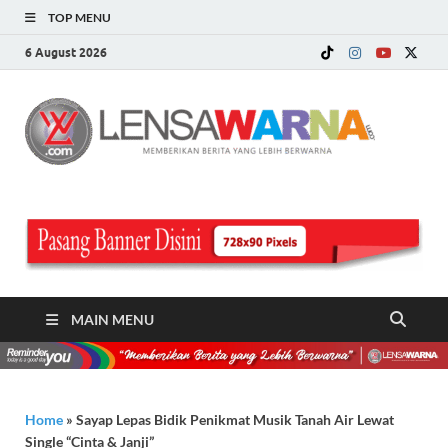
TOP MENU
6 August 2026
LE
Memberi
Berita ya
WA
Lebih
Berwarn
.c
MAIN MENU
Home
»
Sayap Lepas Bidik Penikmat Musik Tanah Air Lewat
Single “Cinta & Janji”