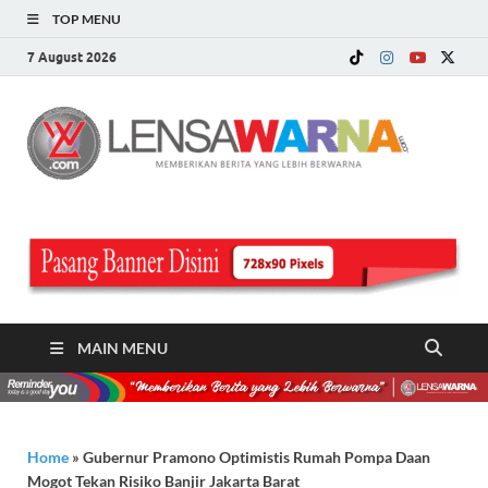
TOP MENU
7 August 2026
LE
Memberi
Berita ya
WA
Lebih
Berwarn
.c
MAIN MENU
Home
»
Gubernur Pramono Optimistis Rumah Pompa Daan
Mogot Tekan Risiko Banjir Jakarta Barat