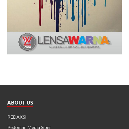
ABOUT US
REDAKSI
Pedoman Media Siber