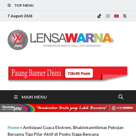
TOP MENU
7 August 2026
LE
Memberi
Berita ya
WA
Lebih
Berwarn
.c
MAIN MENU
Home
»
Antisipasi Cuaca Ekstrem, Bhabinkamtibmas Pekojan
Bersama Tiga Pilar Aktif di Posko Siaga Bencana