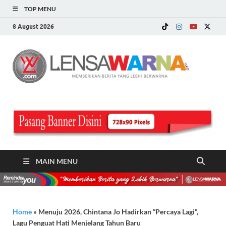
TOP MENU
8 August 2026
LE
Memberi
Berita ya
WA
Lebih
Berwarn
.c
MAIN MENU
Home
»
Menuju 2026, Chintana Jo Hadirkan “Percaya Lagi”,
Lagu Penguat Hati Menjelang Tahun Baru