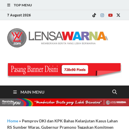
TOP MENU
7 August 2026
LE
Memberi
Berita ya
WA
Lebih
Berwarn
.c
MAIN MENU
Home
»
Pemprov DKI dan KPK Bahas Kelanjutan Kasus Lahan
RS Sumber Waras, Gubernur Pramono Tegaskan Komitmen