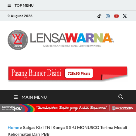
TOP MENU
9 August 2026
LE
Memberi
Berita ya
WA
Lebih
Berwarn
.c
MAIN MENU
Home
»
Satgas Kizi TNI Konga XX-U MONUSCO Terima Medali
Kehormatan Dari PBB