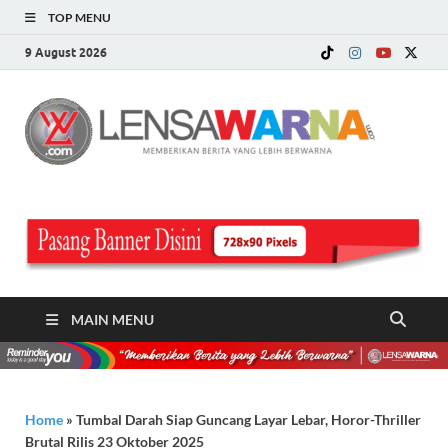
TOP MENU
9 August 2026
LE
Memberi
Berita ya
WA
Lebih
Berwarn
.c
MAIN MENU
Home
»
Tumbal Darah Siap Guncang Layar Lebar, Horor-Thriller
Brutal Rilis 23 Oktober 2025