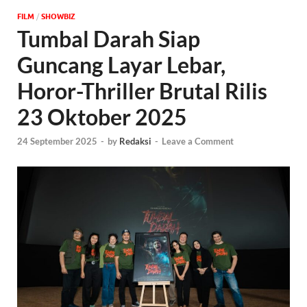
FILM
/
‎SHOWBIZ
Tumbal Darah Siap
Guncang Layar Lebar,
Horor-Thriller Brutal Rilis
23 Oktober 2025
24 September 2025
-
by
Redaksi
-
Leave a Comment