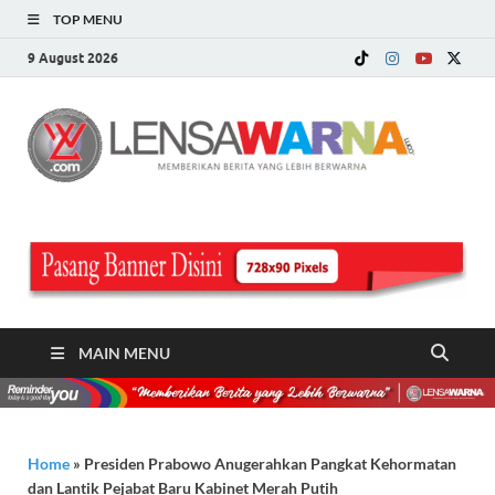
TOP MENU
9 August 2026
LE
Memberi
Berita ya
WA
Lebih
Berwarn
.c
MAIN MENU
Home
»
Presiden Prabowo Anugerahkan Pangkat Kehormatan
dan Lantik Pejabat Baru Kabinet Merah Putih