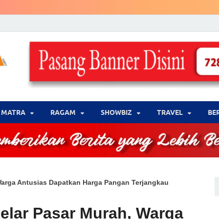
LENSA WARNA .com
Memberikan Berita yang Lebih Berwarna
MATRA
‎RAGAM
‎SHOWBIZ
‎TRAVEL
BE
Warga Antusias Dapatkan Harga Pangan Terjangkau
elar Pasar Murah, Warga