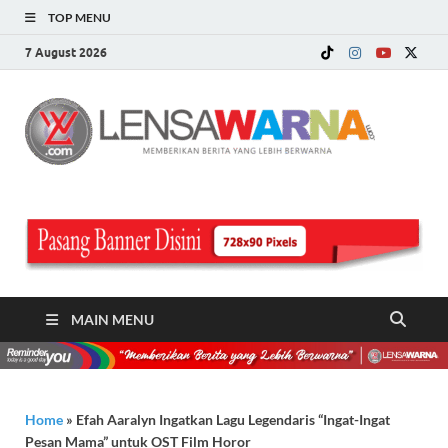
TOP MENU
7 August 2026
LE
Memberi
Berita ya
WA
Lebih
Berwarn
.c
MAIN MENU
Home
»
Efah Aaralyn Ingatkan Lagu Legendaris “Ingat-Ingat
Pesan Mama” untuk OST Film Horor